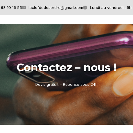
68 10 16 55
laclefdudesordre@gmail.com
Lundi au vendredi : 9h 
toyage
Services
Extrême
Désencombremen
Contactez – nous !
Devis gratuit – Réponse sous 24h