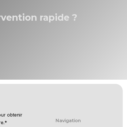
vention rapide ?
ur obtenir
Navigation
re.*